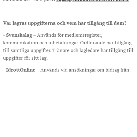
Var lagras uppgifterna och vem har tillgång till dem?
- Svenskalag
– Används för medlemsregister,
kommunikation och inbetalningar. Ordförande har tillgång
till samtliga uppgifter. Tränare och lagledare har tillgång till
uppgifter för sitt lag.
-
IdrottOnline
– Används vid ansökningar om bidrag från
kommunen och staten. Endast styrelsen har tillgång.
-
Pensum
– Används för att försäkra våra medlemmar.
Endast ordförande har tillgång.
Lämnar vi ut personuppgifter till tredje part?
Nej, vi lämnar inte ut personuppgifter till utomstående
parter, förutom i följande fall: